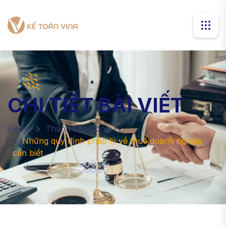
CHI TIẾT BÀI VIẾT
Home
Thành Lập Công Ty
Những quy định pháp lý về thuế doanh nghiệp
cần biết