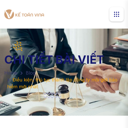
CHI TIẾT BÀI VIẾT
Home
Blog
Điều kiện, thủ tục thành lập công ty môi giới bảo
hiểm mới nhất